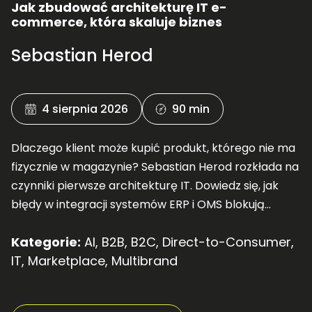
Jak zbudować architekturę IT e-
commerce, która skaluje biznes
Sebastian Herod
4 sierpnia 2026
90 min
Dlaczego klient może kupić produkt, którego nie ma
fizycznie w magazynie? Sebastian Herod rozkłada na
czynniki pierwsze architekturę IT. Dowiedz się, jak
błędy w integracji systemów ERP i OMS blokują
skalowanie Twojego e-commerce.
Kategorie:
AI
,
B2B
,
B2C
,
Direct-to-Consumer
,
IT
,
Marketplace
,
Multibrand