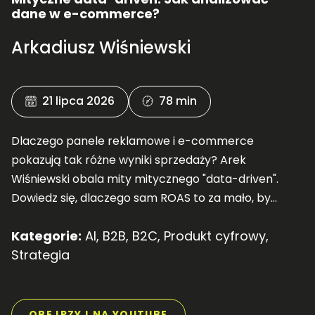
dane w e-commerce?
Arkadiusz Wiśniewski
21 lipca 2026
78 min
Dlaczego panele reklamowe i e-commerce
pokazują tak różne wyniki sprzedaży? Arek
Wiśniewski obala mity mitycznego "data-driven".
Dowiedz się, dlaczego sam ROAS to za mało, by
rosnąć, i jak mądrze mierzyć wartość klienta (CLV).
Kategorie:
AI
,
B2B
,
B2C
,
Produkt cyfrowy
,
Posłuchaj!
Strategia
OBEJRZYJ NA YOUTUBE