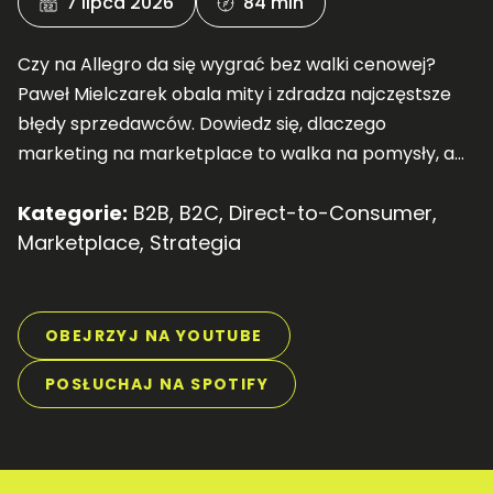
7 lipca 2026
84 min
Czy na Allegro da się wygrać bez walki cenowej?
Paweł Mielczarek obala mity i zdradza najczęstsze
błędy sprzedawców. Dowiedz się, dlaczego
marketing na marketplace to walka na pomysły, a
nie ogromne budżety! Posłuchaj nowej rozmowy.
Kategorie:
B2B
,
B2C
,
Direct-to-Consumer
,
Marketplace
,
Strategia
OBEJRZYJ NA YOUTUBE
POSŁUCHAJ NA SPOTIFY