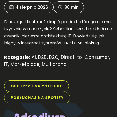
4 sierpnia 2026
90 min
Dlaczego klient może kupić produkt, którego nie ma
fizycznie w magazynie? Sebastian Herod rozkłada na
czynniki pierwsze architekturę IT. Dowiedz się, jak
błędy w integracji systemów ERP i OMS blokują
skalowanie Twojego e-commerce.
Kategorie:
AI
,
B2B
,
B2C
,
Direct-to-Consumer
,
IT
,
Marketplace
,
Multibrand
OBEJRZYJ NA YOUTUBE
POSŁUCHAJ NA SPOTIFY