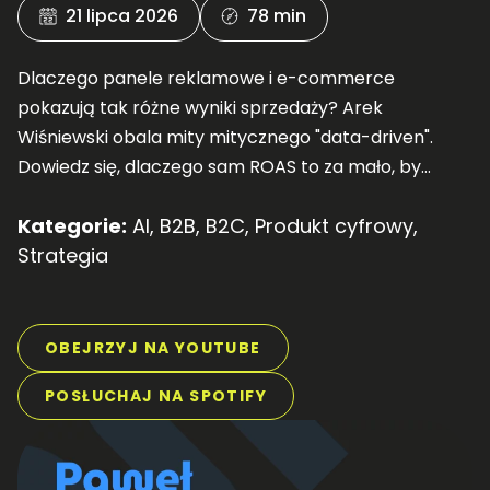
21 lipca 2026
78 min
Dlaczego panele reklamowe i e-commerce
pokazują tak różne wyniki sprzedaży? Arek
Wiśniewski obala mity mitycznego "data-driven".
Dowiedz się, dlaczego sam ROAS to za mało, by
rosnąć, i jak mądrze mierzyć wartość klienta (CLV).
Kategorie:
AI
,
B2B
,
B2C
,
Produkt cyfrowy
,
Posłuchaj!
Strategia
OBEJRZYJ NA YOUTUBE
POSŁUCHAJ NA SPOTIFY