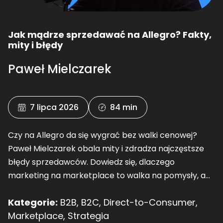
Jak mądrze sprzedawać na Allegro? Fakty,
mity i błędy
Paweł Mielczarek
7 lipca 2026
84 min
Czy na Allegro da się wygrać bez walki cenowej?
Paweł Mielczarek obala mity i zdradza najczęstsze
błędy sprzedawców. Dowiedz się, dlaczego
marketing na marketplace to walka na pomysły, a
nie ogromne budżety! Posłuchaj nowej rozmowy.
Kategorie:
B2B
,
B2C
,
Direct-to-Consumer
,
Marketplace
,
Strategia