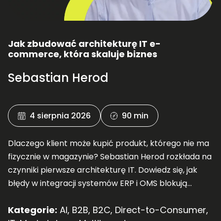
Jak zbudować architekturę IT e-
commerce, która skaluje biznes
Sebastian Herod
4 sierpnia 2026
90 min
Dlaczego klient może kupić produkt, którego nie ma
fizycznie w magazynie? Sebastian Herod rozkłada na
czynniki pierwsze architekturę IT. Dowiedz się, jak
błędy w integracji systemów ERP i OMS blokują
skalowanie Twojego e-commerce.
Kategorie:
AI
,
B2B
,
B2C
,
Direct-to-Consumer
,