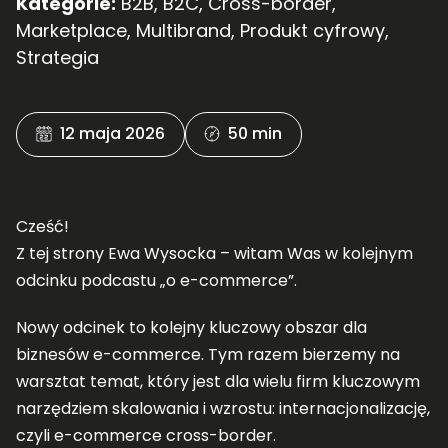
Kategorie:
B2B
,
B2C
,
Cross-border
,
Marketplace
,
Multibrand
,
Produkt cyfrowy
,
Strategia
12 maja 2026
50 min
Cześć!
Z tej strony Ewa Wysocka – witam Was w kolejnym
odcinku podcastu „o e-commerce”.
Nowy odcinek to kolejny kluczowy obszar dla
biznesów e-commerce. Tym razem bierzemy na
warsztat temat, który jest dla wielu firm kluczowym
narzędziem skalowania i wzrostu: internacjonalizację,
czyli e-commerce cross-border.