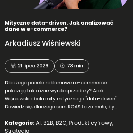
Mityczne data-driven. Jak analizować
dane w e-commerce?
Arkadiusz Wiśniewski
21 lipca 2026
78 min
Dlaczego panele reklamowe i e-commerce
pokazują tak różne wyniki sprzedaży? Arek
Wiśniewski obala mity mitycznego "data-driven".
Dowiedz się, dlaczego sam ROAS to za mało, by
rosnąć, i jak mądrze mierzyć wartość klienta (CLV).
Kategorie:
AI
,
B2B
,
B2C
,
Produkt cyfrowy
,
Posłuchaj!
Strategia