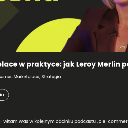
ace w praktyce: jak Leroy Merlin p
sumer
,
Marketplace
,
Strategia
in
 – witam Was w kolejnym odcinku podcastu „o e-commer