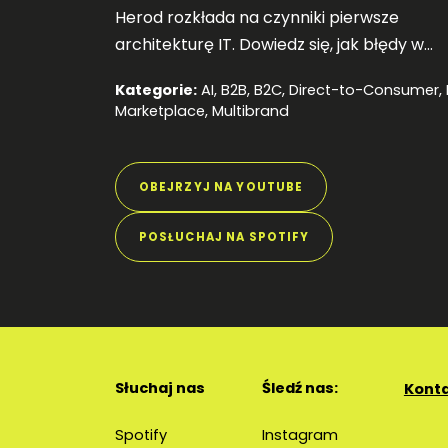
Herod rozkłada na czynniki pierwsze
architekturę IT. Dowiedz się, jak błędy w
integracji systemów ERP i OMS blokują
Kategorie:
AI
,
B2B
,
B2C
,
Direct-to-Consumer
,
skalowanie Twojego e-commerce.
Marketplace
,
Multibrand
OBEJRZYJ NA YOUTUBE
POSŁUCHAJ NA SPOTIFY
Słuchaj nas
Śledź nas:
Kont
Spotify
Instagram