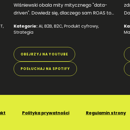
Wiśniewski obala mity mitycznego "data-
zd
driven". Dowiedz się, dlaczego sam ROAS to
Do
za mało, by rosnąć, i jak mądrze mierzyć
ma
IT
,
Kategorie:
AI
,
B2B
,
B2C
,
Produkt cyfrowy
,
Ka
wartość klienta (CLV). Posłuchaj!
og
Strategia
Ma
OBEJRZYJ NA YOUTUBE
POSŁUCHAJ NA SPOTIFY
akt
Polityka prywatności
Regulamin strony