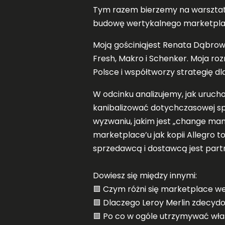
Tym razem bierzemy na warsztat t
budowę wertykalnego marketplace’
Moją gościniąjest Renata Dąbrows
Fresh, Makro i Schenker. Moja r
Polsce i współtworzy strategię dla
W odcinku analizujemy, jak uruch
kanibalizować dotychczasowej s
wyzwaniu, jakim jest „change ma
marketplace’u jak kopii Allegro 
sprzedawcą i dostawcą jest part
Dowiesz się między innymi:
🟪 Czym różni się marketplace w
🟪 Dlaczego Leroy Merlin zdecydo
🟪 Po co w ogóle utrzymywać wła