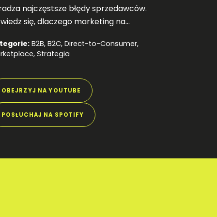
radza najczęstsze błędy sprzedawców.
wiedz się, dlaczego marketing na
rketplace to walka na pomysły, a nie
tegorie:
B2B
,
B2C
,
Direct-to-Consumer
,
romne budżety! Posłuchaj nowej rozmowy.
rketplace
,
Strategia
OBEJRZYJ NA YOUTUBE
POSŁUCHAJ NA SPOTIFY