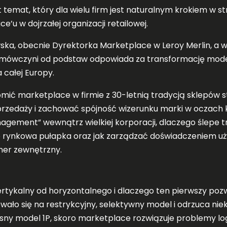
emat, który dla wielu firm jest naturalnym krokiem w st
u w dojrzałej organizacji retailowej.
ka, obecnie Dyrektorka Marketplace w Leroy Merlin, a wcz
ozmówczyni od podstaw odpowiada za transformację mode
 całej Europy.
omić marketplace w firmie z 30-letnią tradycją sklepów s
przedaży i zachować spójność wizerunku marki w oczach
nagement” wewnątrz wielkiej korporacji, dlaczego ślepe 
to rynkowa pułapka oraz jak zarządzać doświadczeniem u
ner zewnętrzny.
ertykalny od horyzontalnego i dlaczego ten pierwszy p
wało się na restrykcyjny, selektywny model i odrzuca n
sny model 1P, skoro marketplace rozwiązuje problemy lo