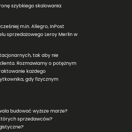
ronę szybkiego skalowania:
eśniej m.in. Allegro, InPost
lu sprzedażowego Leroy Merlin w
tacjonarnych, tak aby nie
 klienta. Rozmawiamy o potężnym
traktowanie każdego
żytkownika, gdy fizycznym
ozwala budować wyższe marże?
iektórych sprzedawców?
gistyczne?