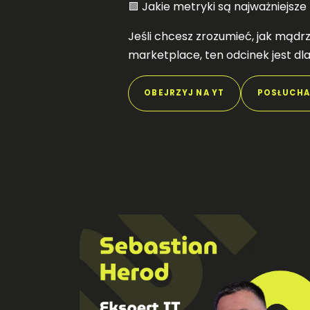
🟪 Jakie metryki są najważniejsz
Jeśli chcesz zrozumieć, jak mąd
marketplace, ten odcinek jest dla
OBEJRZYJ NA YT
POSŁUCHA