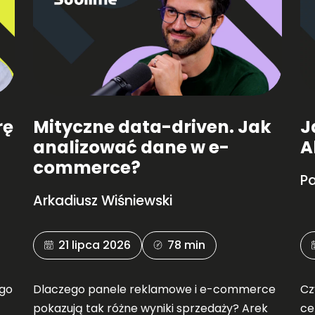
rę
Mityczne data-driven. Jak
J
analizować dane w e-
A
commerce?
Pa
Arkadiusz Wiśniewski
21 lipca 2026
78 min
ego
Dlaczego panele reklamowe i e-commerce
Cz
pokazują tak różne wyniki sprzedaży? Arek
ce