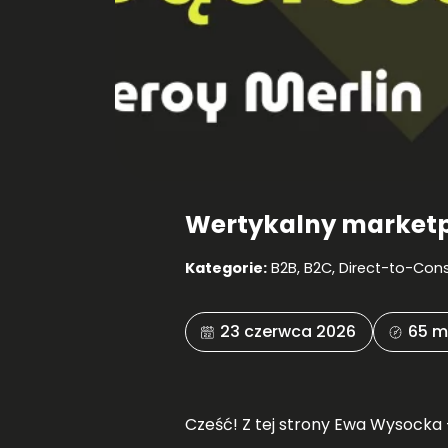
Wertykalny marketpl
Kategorie:
B2B
,
B2C
,
Direct-to-Con
23 czerwca 2026
65 m
Cześć! Z tej strony Ewa Wysocka