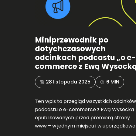
Miniprzewodnik po
dotychczasowych
odcinkach podcastu „o e-
commerce z Ewą Wysock
28 listopada 2025
6 MIN
Ten wpis to przegląd wszystkich odcinków
podcastu o e-commerce z Ewą Wysocką
opublikowanych przed premierą strony
www – w jednym miejscu i w uporządkowa
formie.