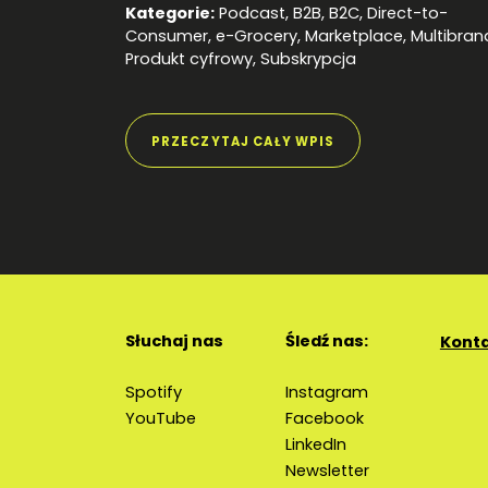
Kategorie:
Podcast
,
B2B
,
B2C
,
Direct-to-
Consumer
,
e-Grocery
,
Marketplace
,
Multibran
Produkt cyfrowy
,
Subskrypcja
PRZECZYTAJ CAŁY WPIS
Słuchaj nas
Śledź nas:
Kont
Spotify
Instagram
YouTube
Facebook
LinkedIn
Newsletter