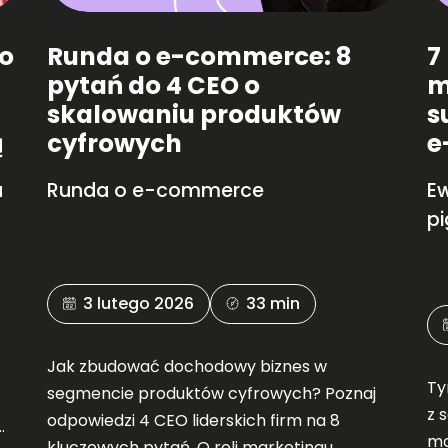
o
Runda o e-commerce: 8
7
pytań do 4 CEO o
m
skalowaniu produktów
s
ą
cyfrowych
e
u
Runda o e-commerce
E
pi
3 lutego 2026
33 min
Jak zbudować dochodowy biznes w
Ty
segmencie produktów cyfrowych? Poznaj
z 
odpowiedzi 4 CEO liderskich firm na 8
mo
kluczowych pytań. O roli marketingu,