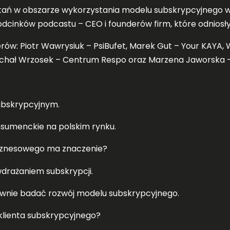
tań w obszarze wykorzystania modelu subskrypcyjnego
cinków podcastu – CEO i founderów firm, które odniosły
erów: Piotr Wawrysiuk – PsiBufet, Marek Gut – Your KAYA, 
Michał Wrzosek – Centrum Respo oraz Marzena Jaworska –
ubskrypcyjnym.
sumenckie na polskim rynku.
biznesowego ma znaczenie?
drażaniem subskrypcji.
ywnie badać rozwój modelu subskrypcyjnego.
klienta subskrypcyjnego?