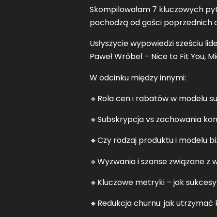
Skompilowałam 7 kluczowych py
pochodzą od gości poprzednich od
Usłyszycie wypowiedzi sześciu lid
Paweł Wróbel – Nice to Fit You, 
W odcinku między innymi:
🔸Rola cen i rabatów w modelu s
🔸Subskrypcja vs zachowania kon
🔸Czy rodzaj produktu i modelu 
🔸Wyzwania i szanse związane z w
🔸Kluczowe metryki – jak sukces
🔸Redukcja churnu: jak utrzymać 